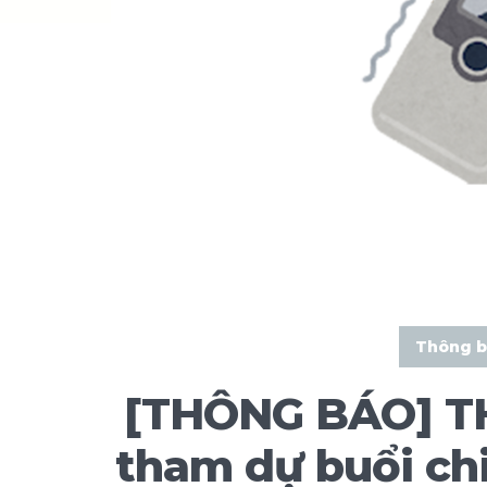
Thông b
[THÔNG BÁO] TH
tham dự buổi ch