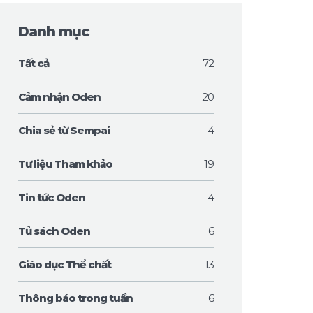
Danh mục
Tất cả
72
Cảm nhận Oden
20
Chia sẻ từ Sempai
4
Tư liệu Tham khảo
19
Tin tức Oden
4
Tủ sách Oden
6
Giáo dục Thể chất
13
Thông báo trong tuần
6