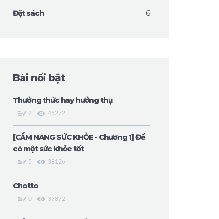
Đặt sách
6
Bài nổi bật
Thưởng thức hay hưởng thụ
2
45272
[CẨM NANG SỨC KHỎE - Chương 1] Để
có một sức khỏe tốt
5
38126
Chotto
0
37872