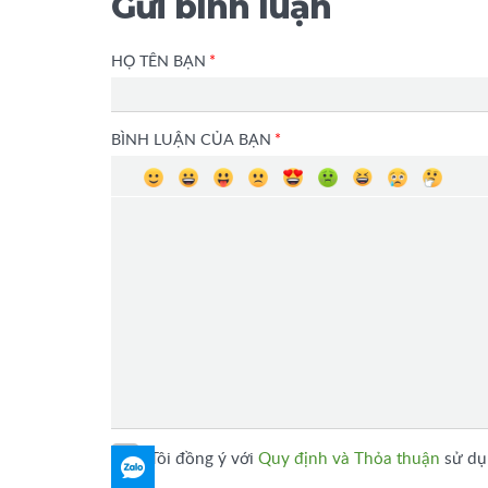
Gửi bình luận
HỌ TÊN BẠN
*
BÌNH LUẬN CỦA BẠN
*
Tôi đồng ý với
Quy định và Thỏa thuận
sử dụn