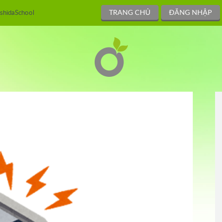
TRANG CHỦ
ĐĂNG NHẬP
shidaSchool