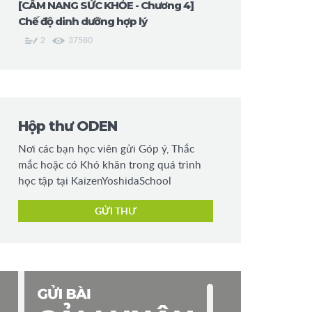
[CẨM NANG SỨC KHỎE - Chương 4]
Chế độ dinh dưỡng hợp lý
2
37580
Hộp thư ODEN
Nơi các bạn học viên gửi Góp ý, Thắc
mắc hoặc có Khó khăn trong quá trình
học tập tại KaizenYoshidaSchool
GỬI THƯ