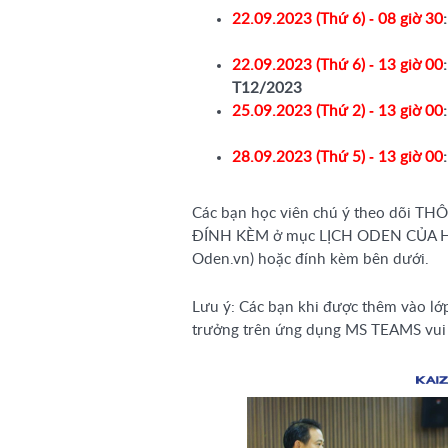
22.09.2023 (Thứ 6) -
08 giờ 30
:
22.09.2023 (Thứ 6) -
13
giờ 00
:
T12/2023
25.09.2023 (Thứ 2) -
13
giờ 00
:
28.09.2023 (Thứ 5) -
13
giờ 00
:
Các bạn học viên chú ý theo dõi 
ĐÍNH KÈM ở mục LỊCH ODEN CỦA HI
Oden.vn) hoặc đính kèm bên dưới.
Lưu ý: Các bạn khi được thêm vào lớ
trưởng trên ứng dụng MS TEAMS vui l