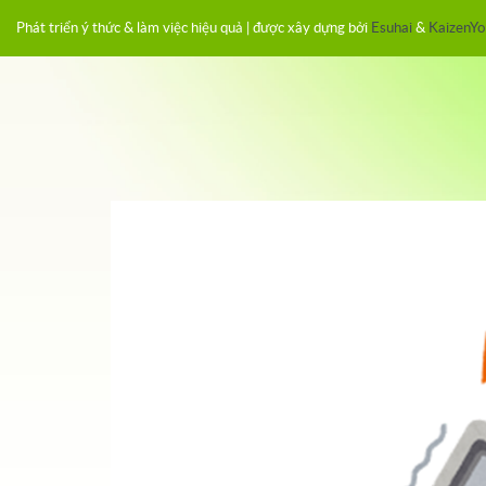
Phát triển ý thức & làm việc hiệu quả | được xây dựng bởi
Esuhai
&
KaizenYo