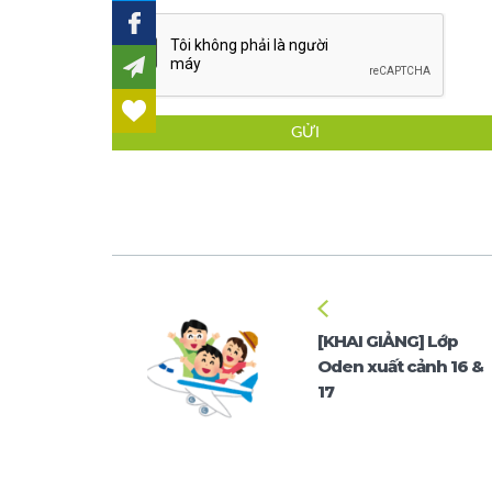
GỬI
[KHAI GIẢNG] Lớp
Oden xuất cảnh 16 &
17