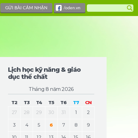
GỬI BÀI CẢM NHẬN
/oden.vn
Lịch học kỹ năng & giáo
dục thể chất
Tháng 8 năm 2026
T2
T3
T4
T5
T6
T7
CN
27
28
29
30
31
1
2
3
4
5
6
7
8
9
10
11
12
13
14
15
16