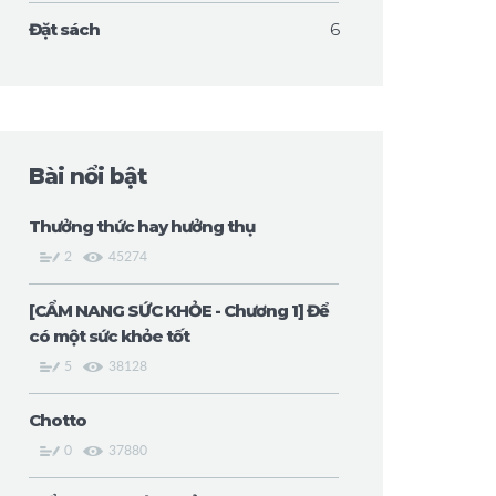
Đặt sách
6
Bài nổi bật
Thưởng thức hay hưởng thụ
2
45274
[CẨM NANG SỨC KHỎE - Chương 1] Để
có một sức khỏe tốt
5
38128
Chotto
0
37880