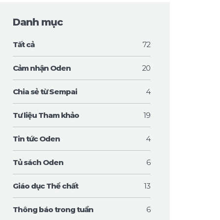
Danh mục
Tất cả
72
Cảm nhận Oden
20
Chia sẻ từ Sempai
4
Tư liệu Tham khảo
19
Tin tức Oden
4
Tủ sách Oden
6
Giáo dục Thể chất
13
Thông báo trong tuần
6