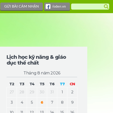
GỬI BÀI CẢM NHẬN
/oden.vn
Lịch học kỹ năng & giáo
dục thể chất
Tháng 8 năm 2026
T2
T3
T4
T5
T6
T7
CN
27
28
29
30
31
1
2
3
4
5
6
7
8
9
10
11
12
13
14
15
16