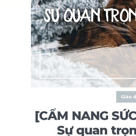
Giáo 
[CẨM NANG SỨC 
Sự quan trọn