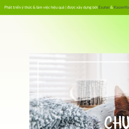
Phát triển ý thức & làm việc hiệu quả | được xây dựng bởi
Esuhai
&
KaizenYo