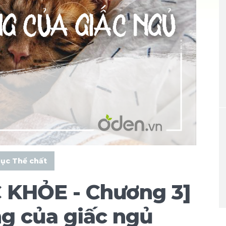
dục Thể chất
KHỎE - Chương 3]
g của giấc ngủ