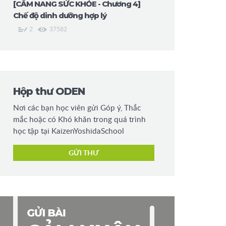
[CẨM NANG SỨC KHỎE - Chương 4]
Chế độ dinh dưỡng hợp lý
2
37582
Hộp thư ODEN
Nơi các bạn học viên gửi Góp ý, Thắc
mắc hoặc có Khó khăn trong quá trình
học tập tại KaizenYoshidaSchool
GỬI THƯ